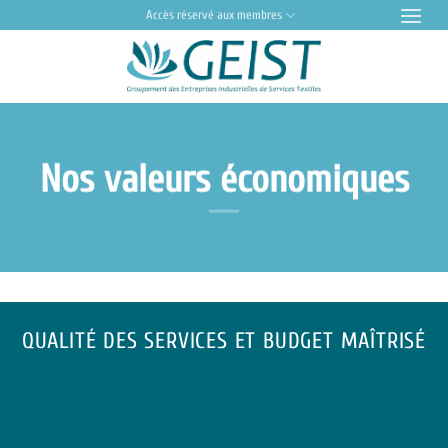
Passer
Accès réservé aux membres
au
contenu
Nos valeurs économiques
QUALITÉ DES SERVICES ET BUDGET MAÎTRISÉ