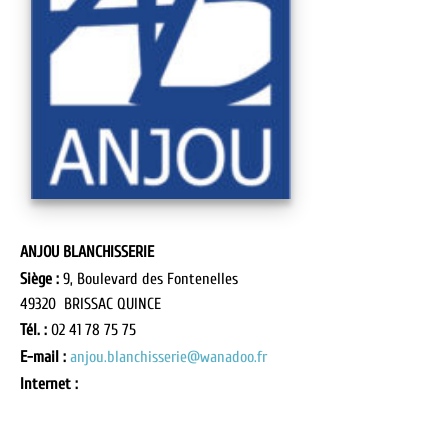
ANJOU BLANCHISSERIE
Siège :
9, Boulevard des Fontenelles
49320 BRISSAC QUINCE
Tél. :
02 41 78 75 75
E-mail :
anjou.blanchisserie@wanadoo.fr
Internet :