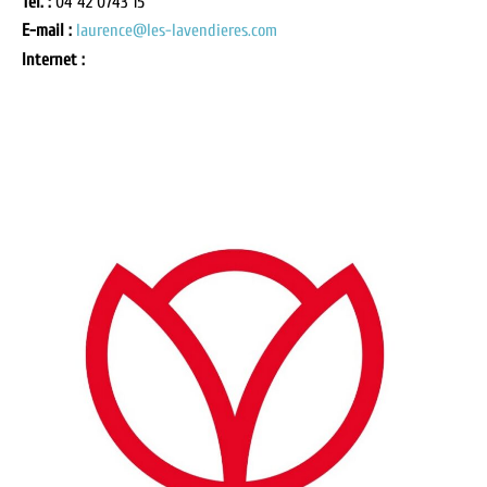
Tél. :
04 42 0743 15
E-mail :
laurence@les-lavendieres.com
Internet :