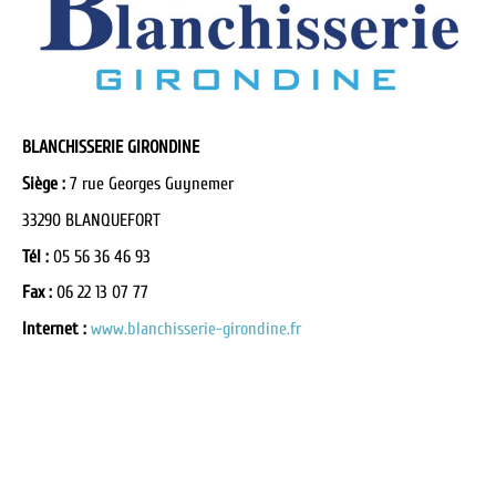
BLANCHISSERIE GIRONDINE
Siège :
7 rue Georges Guynemer
33290 BLANQUEFORT
Tél :
05 56 36 46 93
Fax :
06 22 13 07 77
Internet :
www.blanchisserie-girondine.fr
Lorem ipsum dolor sit amet, consectetuer adipiscing elit, sed diam
nonummy nibh euismod tincidunt ut laoreet dolore magna
aliquam erat volutpat.