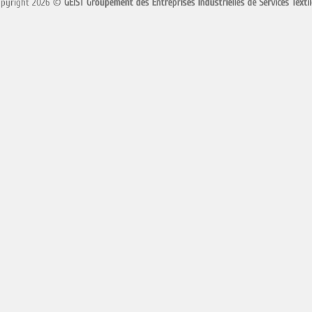
opyright 2026 ©
GEIST Groupement des Entreprises Industrielles de Services Textil